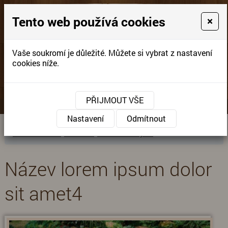
Tento web používá cookies
×
Vaše soukromí je důležité. Můžete si vybrat z nastavení
Výroba dřevěných
cookies níže.
dekorací
PŘIJMOUT VŠE
Nastavení
Odmítnout
Úvodní stránka
»
sablona1
»
Zahradní nábytek
Název lorem ipsum dolor
sit amet4